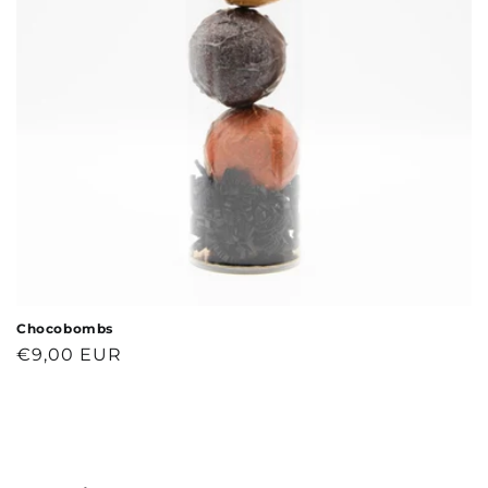
i
e
:
Chocobombs
Normale
€9,00 EUR
prijs