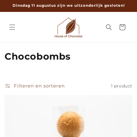
Meteen
Dinsdag 11 augustus zijn we uitzonderlijk gesloten!
naar de
content
Winkelwage
C
Chocobombs
o
l
Filteren en sorteren
1 product
l
e
c
t