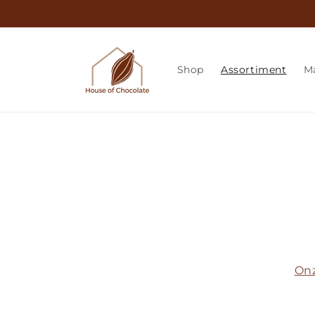
Meteen
naar de
content
Shop
Assortiment
M
Onz