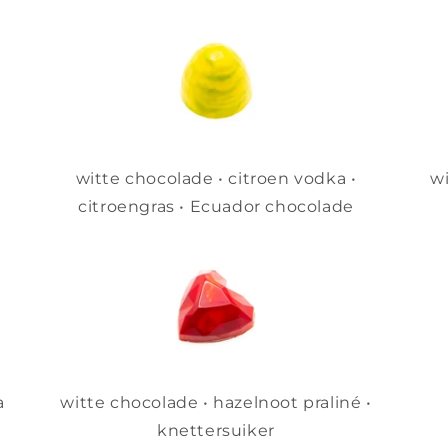
witte chocolade • citroen vodka •
wi
citroengras • Ecuador chocolade
a
witte chocolade • hazelnoot praliné •
knettersuiker