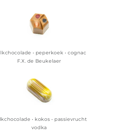
lkchocolade • peperkoek • cognac
F.X. de Beukelaer
kchocolade • kokos • passievrucht
vodka