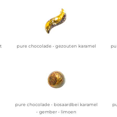
t
pure chocolade • gezouten karamel
pu
pure chocolade • bosaardbei karamel
pu
• gember • limoen