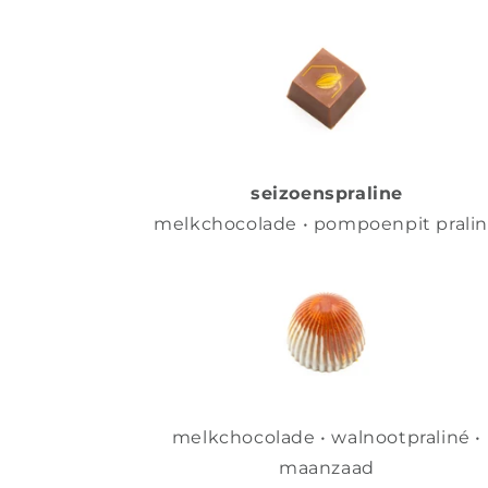
seizoenspraline
melkchocolade • pompoenpit prali
melkchocolade • walnootpraliné •
maanzaad