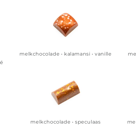
melkchocolade • kalamansi • vanille
me
né
melkchocolade • speculaas
mel