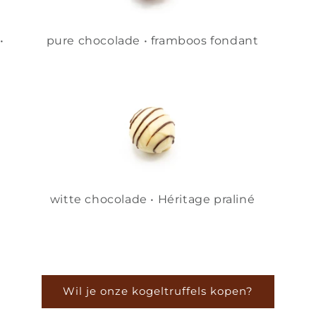
•
pure chocolade • framboos fondant
witte chocolade • Héritage praliné
Wil je onze kogeltruffels kopen?