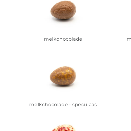
melkchocolade
m
melkchocolade • speculaas