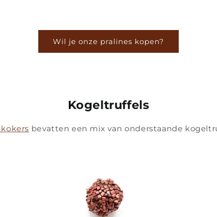
Wil je onze pralines kopen?
Kogeltruffels
 kokers
bevatten een mix van onderstaande kogeltru