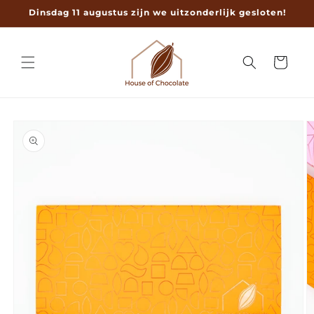
Meteen
Dinsdag 11 augustus zijn we uitzonderlijk gesloten!
naar de
content
Winkelwage
a direct naar
roductinformatie