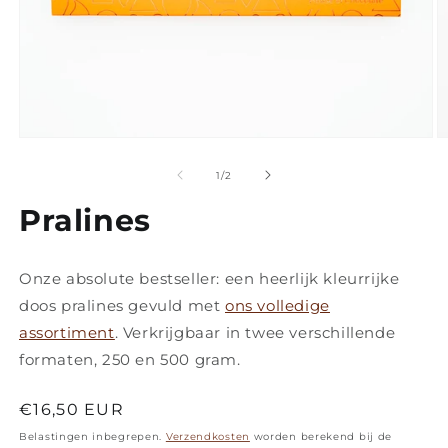
Media
M
1
2
openen
o
van
1
/
2
in
in
modaal
m
Pralines
Onze absolute bestseller: een heerlijk kleurrijke
doos pralines gevuld met
ons volledige
assortiment
. Verkrijgbaar in twee verschillende
formaten, 250 en 500 gram.
Normale
€16,50 EUR
prijs
Belastingen inbegrepen.
Verzendkosten
worden berekend bij de