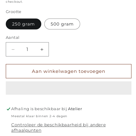
checkout.
Grootte
250 gram
500 gram
Aantal
Aantal
Aantal
Aantal
verlagen
verhogen
voor
voor
Pralines
Pralines
Aan winkelwagen toevoegen
Afhaling is beschikbaar bij
Atelier
Meestal klaar binnen 2-4 dagen
Controleer de beschikbaarheid bij andere
afhaalpunten